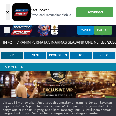
Kartupoker
×
Download
Download Kartupoker Mobile
MASUK
DAFTAR
JENIUS OCBC PANIN PERMATA SINARMAS SEABANK ONLINE!!
INFO:
8/8/2026 
VIP
EVENT
PROMOTION
HOT
VIDEO
VIP MEMBER
Vipclub88 menawarkan Anda sebuah pengalaman gaming dengan layanan
Super Exclusive seperti Anda mempunyai asisten pribadi. Program khusus ini
hanya ada di Vipclub88 yang telah kami rancang khusus untuk para pemain
dengan limit tinggi. Dengan bergabungnya Anda sebagai member