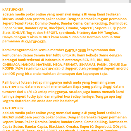
KARTUPOKER
adalah media poker online yang memakai uang asli yang kami sediakan
khusus untuk para pecinta poker online. Dengan beraneka ragam permainan
seperti Texas Poker, Domino Dealer, Bandar Ceme, Ceme Keliling, Dominobet,
Capsa Susun, Bandar Capsa, Blackjack, Omaha, Super10, Superbull, QQspirit,
Slots, IDNLIVE, Togel dan E-SPORT, sportbook, E-lottery dan MM Tangkas.
Hanya dengan 1 akun di situs kami anda sudah bisa bermain semua fitur
permainan di
.
KARTUPOKER
Kami mengutamakan semua member
kenyamanan dan
KARTUPOKER
kemudahan dalam semua transaksi, untuk itu kami bekerja sama dengan
berbagai bank terkenal di indonesia di antaranya BCA, BSI, BNI, BRI,
CIMBNIAGA, MANDIRI, MAYBANK, MEGA, PERMATA, SINARMAS, PANIN , JENIUS Dan
KOSPIN JASA selain itu
di support oleh perangkat seperti android
KARTUPOKER
dan IOS yang bisa anda mainkan dimanapun dan kapanpun saja.
Raih bonus jutaan setiap minggunya untuk anda yang bermain game
, dalam event ini menentukan siapa yang paling tinggi dalam
KARTUPOKER
turnover dari 1 s/d 10 setiap minggunya, rasakan juga bonus menarik kami
lainnya seperti lucky spin dan mysteri box setiap harinya. Tunggu apa lagi
segera daftarkan diri anda dan raih hadiahnya!
KARTUPOKER
adalah media poker online yang memakai uang asli yang kami sediakan
khusus untuk para pecinta poker online. Dengan beraneka ragam permainan
seperti Texas Poker, Domino Dealer, Bandar Ceme, Ceme Keliling, Dominobet,
Capsa Susun, Bandar Capsa, Blackjack, Omaha, Super10, Superbull, QQspirit,
Slots, IDNLIVE, Togel dan E-SPORT, sportbook, E-lottery dan MM Tangkas.