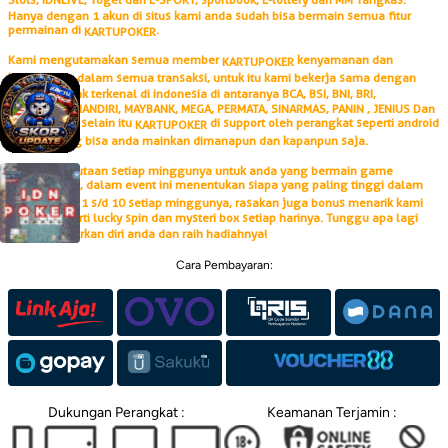
Hanya dengan 1 akun di situs kami anda sudah bisa bermain semua fitur
permainan di
.
KARTUPOKER
Kami mengutamakan semua member
kenyamanan dan
KARTUPOKER
kemudahan dalam semua transaksi, untuk itu kami bekerja sama dengan
berbagai bank terkenal di indonesia di antaranya BCA, BSI, BNI, BRI,
CIMBNIAGA, MANDIRI, MAYBANK, MEGA, PERMATA, SINARMAS, PANIN , JENIUS Dan
KOSPIN JASA selain itu
di support oleh perangkat seperti android
KARTUPOKER
dan IOS yang bisa anda mainkan dimanapun dan kapanpun saja.
Raih bonus jutaan setiap minggunya untuk anda yang bermain game
, dalam event ini menentukan siapa yang paling tinggi dalam
KARTUPOKER
turnover dari 1 s/d 10 setiap minggunya, rasakan juga bonus menarik kami
lainnya seperti lucky spin dan mysteri box setiap harinya. Tunggu apa lagi
segera daftarkan diri anda dan raih hadiahnya!
Cara Pembayaran:
Dukungan Perangkat :
Keamanan Terjamin :